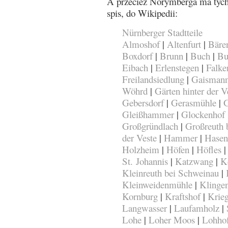
A przecież Norymberga ma tych 
spis, do Wikipedii:
Nürnberger Stadtteile
Almoshof
|
Altenfurt
|
Bäre
Boxdorf
|
Brunn
|
Buch
|
Bu
Eibach
|
Erlenstegen
|
Falke
Freilandsiedlung
|
Gaismann
Wöhrd
|
Gärten hinter der V
Gebersdorf
|
Gerasmühle
|
G
Gleißhammer
|
Glockenhof
Großgründlach
|
Großreuth 
der Veste
|
Hammer
|
Hasen
Holzheim
|
Höfen
|
Höfles
St. Johannis
|
Katzwang
|
Ke
Kleinreuth bei Schweinau
|
Kleinweidenmühle
|
Klinge
Kornburg
|
Kraftshof
|
Krieg
Langwasser
|
Laufamholz
|
Lohe
|
Loher Moos
|
Lohho