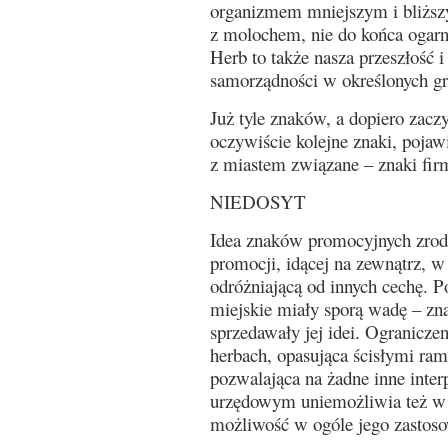
organizmem mniejszym i bliższy
z molochem, nie do końca ogarn
Herb to także nasza przeszłość i
samorządności w określonych gr
Już tyle znaków, a dopiero zac
oczywiście kolejne znaki, pojawi
z miastem związane – znaki fir
NIEDOSYT
Idea znaków promocyjnych zrodzi
promocji, idącej na zewnątrz, w
odróżniającą od innych cechę. 
miejskie miały sporą wadę – zna
sprzedawały jej idei. Ogranicze
herbach, opasująca ścisłymi ram
pozwalająca na żadne inne inter
urzędowym uniemożliwia też w 
możliwość w ogóle jego zastoso