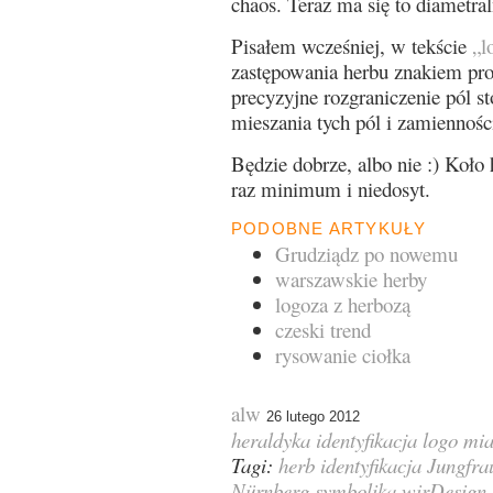
chaos. Teraz ma się to diametra
Pisałem wcześniej, w tekście
„l
zastępowania herbu znakiem pr
precyzyjne rozgraniczenie pól s
mieszania tych pól i zamiennoś
Będzie dobrze, albo nie :) Koło 
raz minimum i niedosyt.
PODOBNE ARTYKUŁY
Grudziądz po nowemu
warszawskie herby
logoza z herbozą
czeski trend
rysowanie ciołka
alw
26 lutego 2012
heraldyka
identyfikacja
logo
mia
Tagi:
herb
identyfikacja
Jungfra
Nürnberg
symbolika
wirDesign