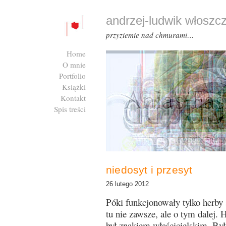
andrzej-ludwik włoszc
przyziemie nad chmurami…
Home
O mnie
Portfolio
Książki
Kontakt
Spis treści
Zaloguj się
niedosyt i przesyt
26 lutego 2012
Póki funkcjonowały tylko herby 
tu nie zawsze, ale o tym dalej. H
był znakiem właścicielskim. By