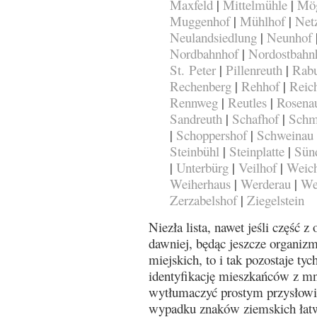
Maxfeld
|
Mittelmühle
|
Mög
Muggenhof
|
Mühlhof
|
Netz
Neulandsiedlung
|
Neunhof
Nordbahnhof
|
Nordostbahn
St. Peter
|
Pillenreuth
|
Rab
Rechenberg
|
Rehhof
|
Reich
Rennweg
|
Reutles
|
Rosena
Sandreuth
|
Schafhof
|
Schm
|
Schoppershof
|
Schweinau
Steinbühl
|
Steinplatte
|
Sün
|
Unterbürg
|
Veilhof
|
Weich
Weiherhaus
|
Werderau
|
We
Zerzabelshof
|
Ziegelstein
Niezła lista, nawet jeśli część z
dawniej, będąc jeszcze organi
miejskich, to i tak pozostaje t
identyfikację mieszkańców z m
wytłumaczyć prostym przysłowie
wypadku znaków ziemskich łatwi