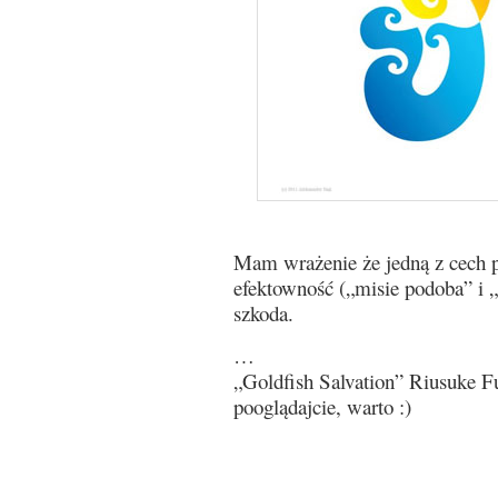
Mam wrażenie że jedną z cech p
efektowność („misie podoba” i 
szkoda.
…
„Goldfish Salvation” Riusuke F
pooglądajcie, warto :)