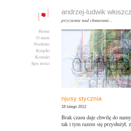
andrzej-ludwik włoszc
przyziemie nad chmurami…
Home
O mnie
Portfolio
Książki
Kontakt
Spis treści
Zaloguj się
njusy stycznia
18 lutego 2012
Brak czasu daje chwilę do namy
tak i tym razem się przysłużył, 