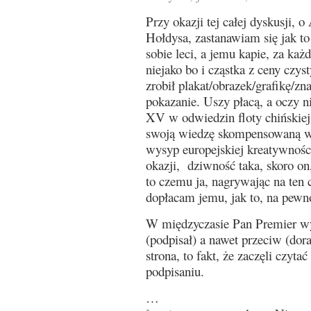
Przy okazji tej całej dyskusji, 
Hołdysa, zastanawiam się jak to
sobie leci, a jemu kapie, za każ
niejako bo i cząstka z ceny czys
zrobił plakat/obrazek/grafikę/zn
pokazanie. Uszy płacą, a oczy n
XV w odwiedzin floty chińskiej 
swoją wiedzę skompensowaną w 
wysyp europejskiej kreatywnośc
okazji, dziwność taka, skoro on
to czemu ja, nagrywając na ten 
dopłacam jemu, jak to, na pewno
W międzyczasie Pan Premier wyk
(podpisał) a nawet przeciw (dor
strona, to fakt, że zaczęli czyta
podpisaniu.
…