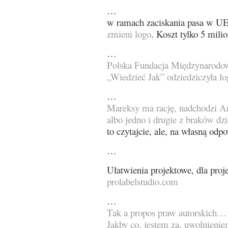
…
w ramach zaciskania pasa w UE
zmieni logo
. Koszt tylko 5 mil
…
Polska Fundacja Międzynarodo
„Wiedzieć Jak” odziedziczyła lo
…
Mareksy ma rację, nadchodzi A
albo jedno i drugie z braków dz
to czytajcie, ale, na własną odp
…
Ułatwienia projektowe, dla proj
prolabelstudio.com
…
Tak a propos praw autorskich…
Jakby co, jestem za, uwolnieni