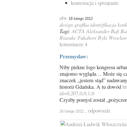
kontestacja i sprzątanie
alw
18 lutego 2012
design
grafika
identyfikacja
konk
Tagi:
ACTA
Aleksander Bąk
Ba
Riusuke Fukahori
Ryki
Wrocła
komentarze 4
Przemysław:
Niby piekne logo kongresu urban
znajomo wygląda… Może się cze
znaczek „jestem stąd” nadawan
historii Gdańska. A tu dowód
ht
id=0,207,0,0,1,0
Czyzby pomysl został „pożyczo
, odpowiedz
26 lutego 2012