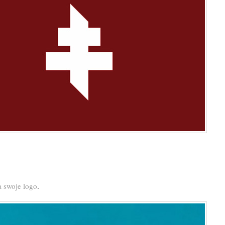
a swoje logo
.