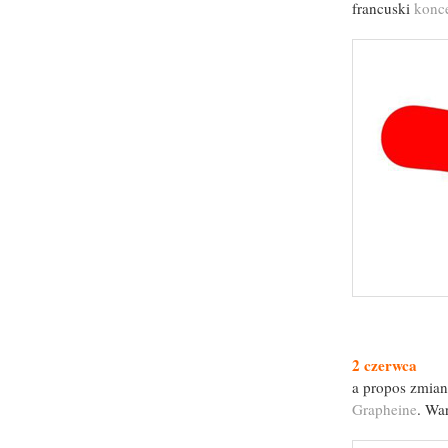
francuski
konce
2 czerwca
a propos zmian
Grapheine
. Wa