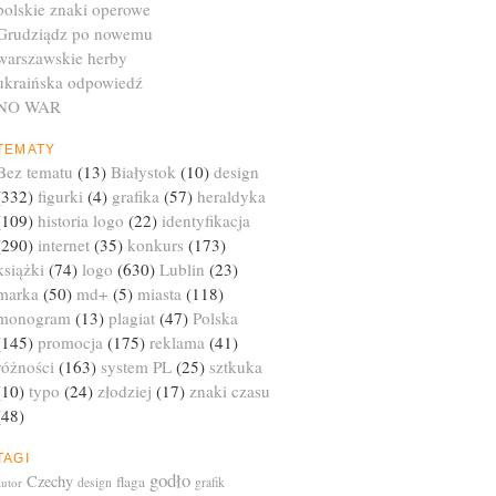
polskie znaki operowe
Grudziądz po nowemu
warszawskie herby
ukraińska odpowiedź
NO WAR
TEMATY
Bez tematu
(13)
Białystok
(10)
design
(332)
figurki
(4)
grafika
(57)
heraldyka
(109)
historia logo
(22)
identyfikacja
(290)
internet
(35)
konkurs
(173)
książki
(74)
logo
(630)
Lublin
(23)
marka
(50)
md+
(5)
miasta
(118)
monogram
(13)
plagiat
(47)
Polska
(145)
promocja
(175)
reklama
(41)
różności
(163)
system PL
(25)
sztkuka
(10)
typo
(24)
złodziej
(17)
znaki czasu
(48)
TAGI
godło
Czechy
flaga
autor
design
grafik