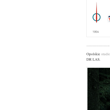
……………….
Opolskie
studi
DR LAS.