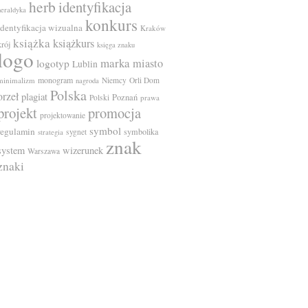
herb
identyfikacja
heraldyka
konkurs
identyfikacja wizualna
Kraków
książka
książkurs
krój
księga znaku
logo
marka
miasto
logotyp
Lublin
monogram
minimalizm
Niemcy
Orli Dom
nagroda
Polska
orzeł
plagiat
Poznań
Polski
prawa
projekt
promocja
projektowanie
symbol
regulamin
symbolika
sygnet
strategia
znak
system
wizerunek
Warszawa
znaki