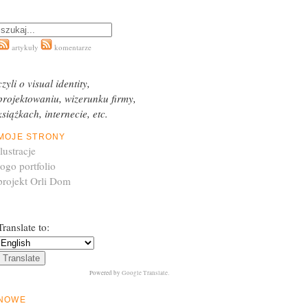
artykuły
komentarze
czyli o visual identity,
projektowaniu, wizerunku firmy,
książkach, internecie, etc.
MOJE STRONY
ilustracje
logo portfolio
projekt Orli Dom
Translate to:
Powered by
Google Translate
.
NOWE