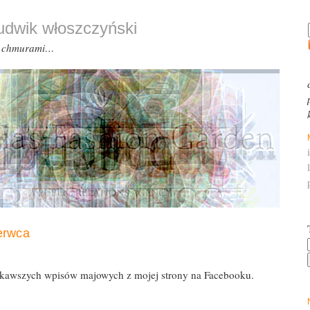
ludwik włoszczyński
d chmurami…
erwca
ekawszych wpisów majowych z mojej strony na Facebooku.