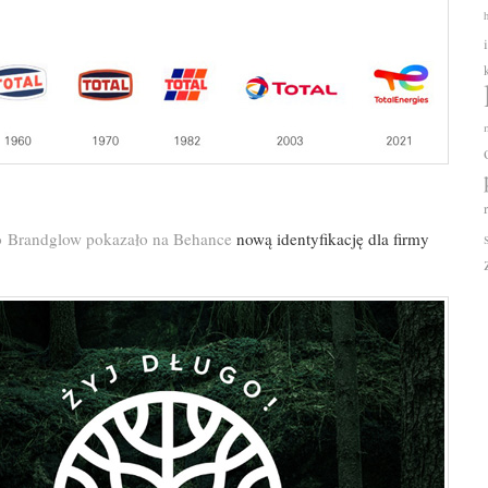
o Brandglow pokazało na Behance
nową identyfikację dla firmy