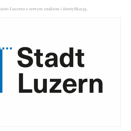
iasto Lucerna z nowym znakiem i identyfikacją
.