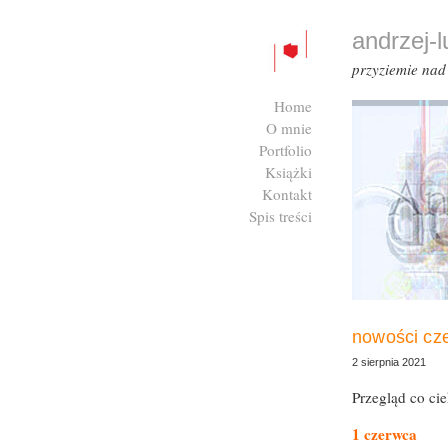
andrzej-
przyziemie na
Home
O mnie
Portfolio
Książki
Kontakt
Spis treści
Zaloguj się
nowości cz
2 sierpnia 2021
Przegląd co ci
1 czerwca