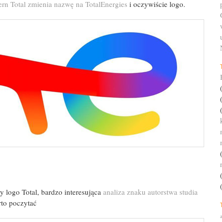
rn Total zmienia nazwę na TotalEnergies
i oczywiście logo.
y logo Total, bardzo interesująca
analiza znaku autorstwa studia
rto poczytać