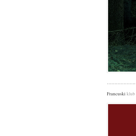
……………….
Francuski
klub