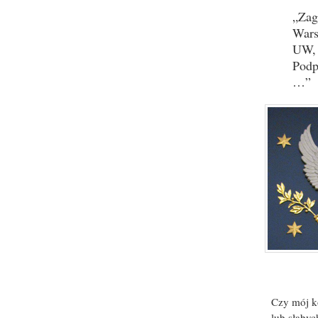
„Zag
Wars
UW, 
Podp
…”
Czy mój ko
lub słabyc