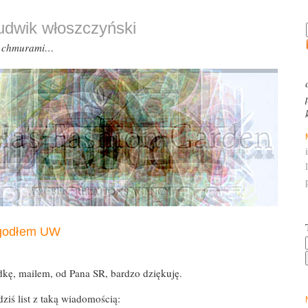
ludwik włoszczyński
d chmurami…
 godłem UW
kę, mailem, od Pana SR, bardzo dziękuję.
ziś list z taką wiadomością: