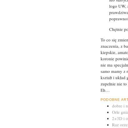
logo UW, a
prawdziwa
poprawnoś
Chętnie p
To co się zmie
znaczenia, z b
kiepskie, amat
koronie powinie
nie ma specjaln
samo mamy z ry
kształt i ukła
zupełnie nie t
Eh…
PODOBNE AR
dobre i 
Orle gni
2+3D i o
Raz orze