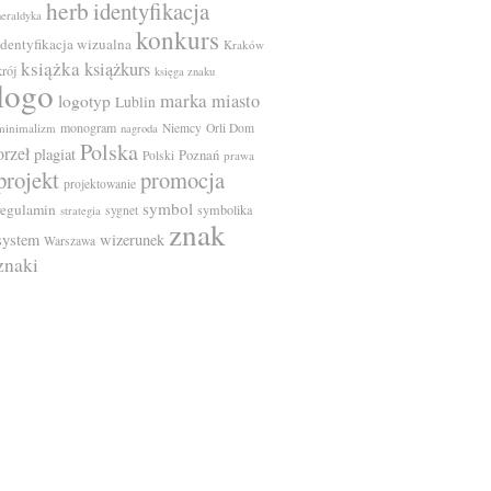
herb
identyfikacja
heraldyka
konkurs
identyfikacja wizualna
Kraków
książka
książkurs
krój
księga znaku
logo
marka
miasto
logotyp
Lublin
monogram
minimalizm
Niemcy
Orli Dom
nagroda
Polska
orzeł
plagiat
Poznań
Polski
prawa
projekt
promocja
projektowanie
symbol
regulamin
symbolika
sygnet
strategia
znak
system
wizerunek
Warszawa
znaki