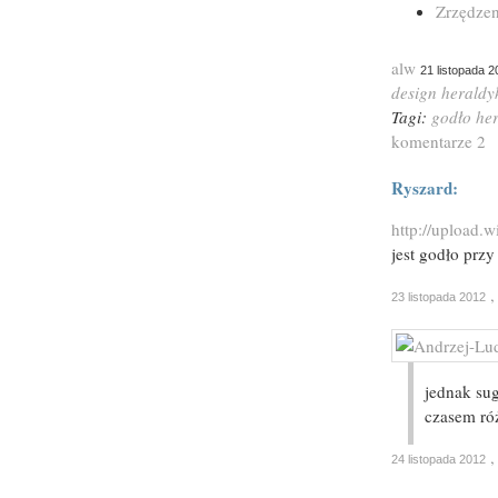
Zrzędzen
alw
21 listopada 2
design
heraldy
Tagi:
godło
he
komentarze 2
Ryszard:
http://upload.
jest godło prz
,
23 listopada 2012
jednak su
czasem róż
,
24 listopada 2012