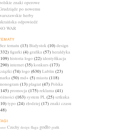
polskie znaki operowe
Grudziądz po nowemu
warszawskie herby
ukraińska odpowiedź
NO WAR
TEMATY
Bez tematu
(13)
Białystok
(10)
design
(332)
figurki
(4)
grafika
(57)
heraldyka
(109)
historia logo
(22)
identyfikacja
(290)
internet
(35)
konkurs
(173)
książki
(74)
logo
(630)
Lublin
(23)
marka
(50)
md+
(5)
miasta
(118)
monogram
(13)
plagiat
(47)
Polska
(145)
promocja
(175)
reklama
(41)
różności
(163)
system PL
(25)
sztkuka
(10)
typo
(24)
złodziej
(17)
znaki czasu
(48)
TAGI
godło
Czechy
flaga
autor
design
grafik