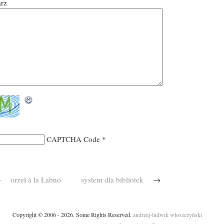
arz
CAPTCHA Code
*
←
orzeł à la Łabno
system dla bibliotek
→
Copyright © 2006 - 2026. Some Rights Reserved.
andrzej-ludwik włoszczyński