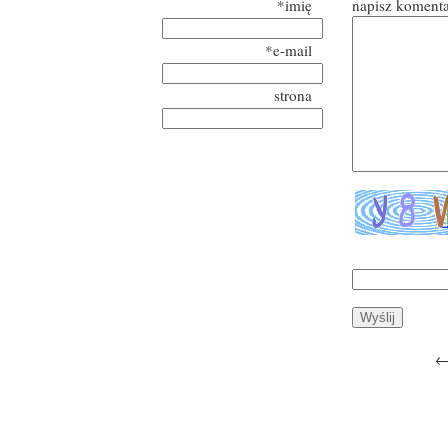
*imię
napisz koment
*e-mail
strona