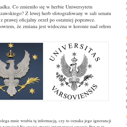
adka. Co zmieniło się w herbie Uniwersytetu
zawskiego? Z lewej herb sfotografowany w sali senatu
z prawej oficjalny orzeł po ostatniej poprawce.
owiem, że zmiana jest widoczna w koronie nad orłem
lega mnie wrabia tą informacją, czy to oznaka jego ignorancji
h nerwów? Na swojej stronie internetowej omawia Pan m.in.