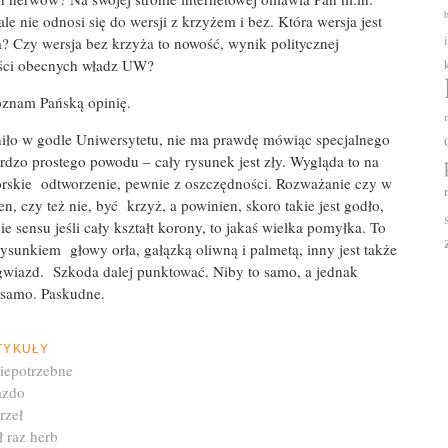
le nie odnosi się do wersji z krzyżem i bez. Która wersja jest
? Czy wersja bez krzyża to nowość, wynik politycznej
ci obecnych władz UW?
oznam Pańską opinię.
niło w godle Uniwersytetu, nie ma prawdę mówiąc specjalnego
ardzo prostego powodu – cały rysunek jest zły. Wygląda to na
orskie odtworzenie, pewnie z oszczędności. Rozważanie czy w
n, czy też nie, być krzyż, a powinien, skoro takie jest godło,
ie sensu jeśli cały kształt korony, to jakaś wielka pomyłka. To
sunkiem głowy orła, gałązką oliwną i palmetą, inny jest także
d gwiazd. Szkoda dalej punktować. Niby to samo, a jednak
o samo. Paskudne.
TYKUŁY
niepotrzebne
azdo
rzeł
ł raz herb