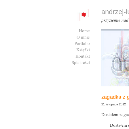
andrzej-
przyziemie na
Home
O mnie
Portfolio
Książki
Kontakt
Spis treści
Zaloguj się
zagadka z
21 listopada 2012
Dostałem zagad
Dostałem d