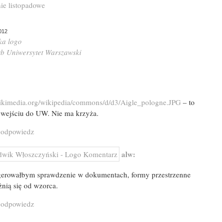
ie listopadowe
012
ka
logo
rb
Uniwersytet Warszawski
wikimedia.org/wikipedia/commons/d/d3/Aigle_pologne.JPG
– to
y wejściu do UW. Nie ma krzyża.
 odpowiedz
alw:
gerowałbym sprawdzenie w dokumentach, formy przestrzenne
nią się od wzorca.
 odpowiedz