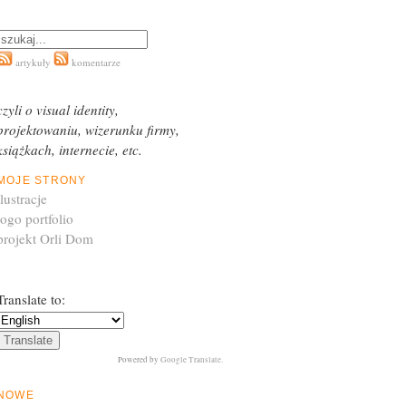
artykuły
komentarze
czyli o visual identity,
projektowaniu, wizerunku firmy,
książkach, internecie, etc.
MOJE STRONY
ilustracje
logo portfolio
projekt Orli Dom
Translate to:
Powered by
Google Translate
.
NOWE