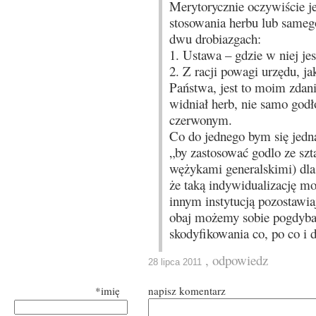
Merytorycznie oczywiście j
stosowania herbu lub samego
dwu drobiazgach:
1. Ustawa – gdzie w niej je
2. Z racji powagi urzędu, ja
Państwa, jest to moim zdan
widniał herb, nie samo godło
czerwonym.
Co do jednego bym się jedn
„by zastosować godlo ze sz
wężykami generalskimi) dla 
że taką indywidualizację m
innym instytucją pozostawi
obaj możemy sobie pogdybać
skodyfikowania co, po co i 
, odpowiedz
28 lipca 2011
*imię
napisz komentarz