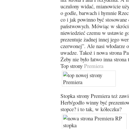
uczulony widać, mianowicie uż
o godle, barwach i hymnie Rzecz
co i jak powinno być stosowane 
państwowych. Mówiąc w skrócie 
niewiedzieć czemu w ustawie g
prezentuje żadnej innej jego wers
czerwonej”. Ale nasi włodarze od
uwadze. Takoż i nowa strona Pa
Żeby nie było łatwo inna strona 
Top strony
Premiera
Stopka strony Premiera też zawie
Herb/godło winny być prezento
stopce? i to tak, w kółeczku?