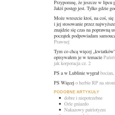
Przypomnę, że jeszcze w lipcu 
Jakiś postęp jest. Tylko gdzie 
Może wreszcie ktoś, na coś, się
i jej stosowanie przez najwyżs
znajdzie się czas na poprawną 
początek podpowiadam samoucz
Prawnej
Tym co chcą więcej „kwiatków
opisywałem je w temacie
Państ
jak korporacja cz. 2
PS a w Lublinie wygrał
bocian
.
PS Więcej
o herbie RP na stron
PODOBNE ARTYKUŁY
dobre i niepotrzebne
Orle gniazdo
Nakazowy patriotyzm