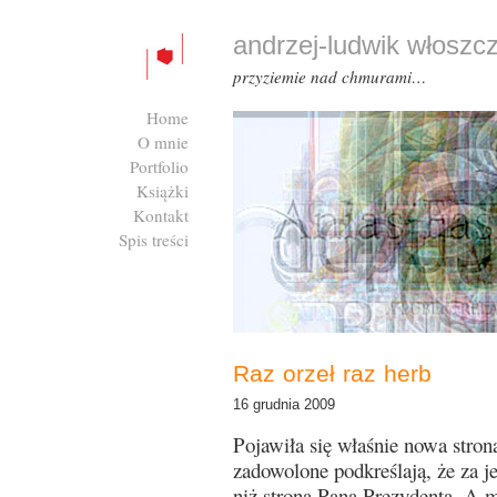
andrzej-ludwik włoszc
przyziemie nad chmurami…
Home
O mnie
Portfolio
Książki
Kontakt
Spis treści
Zaloguj się
Raz orzeł raz herb
16 grudnia 2009
Pojawiła się właśnie nowa stro
zadowolone podkreślają, że za jed
niż strona Pana Prezydenta. A m