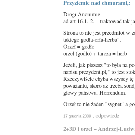
Przyziemie nad chmurami,:
Drogi Anonimie
ad art 16.1.-2. – traktować tak j
Strona to nie jest przedmiot w 
takiego godła-orła-herbu".
Orzeł = godło
orzeł (godło) + tarcza = herb
Jeżeli, jak piszesz "to była na
napisu prezydent.pl," to jest sto
Rzeczywiście chyba wszyscy tę
poważaniu, skoro aż trzeba sond
głowy państwa. Horrendum.
Orzeł to nie żaden "sygnet" a go
, odpowiedz
17 grudnia 2009
2+3D i orzeł – Andrzej-Ludw