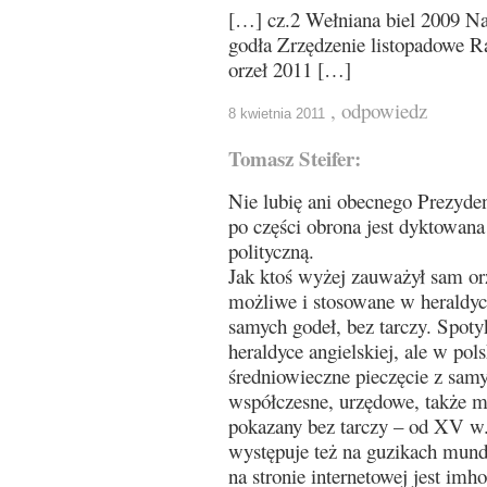
[…] cz.2 Wełniana biel 2009 N
godła Zrzędzenie listopadowe Ra
orzeł 2011 […]
, odpowiedz
8 kwietnia 2011
Tomasz Steifer:
Nie lubię ani obecnego Prezyde
po części obrona jest dyktowan
polityczną.
Jak ktoś wyżej zauważył sam orze
możliwe i stosowane w heraldyce
samych godeł, bez tarczy. Spoty
heraldyce angielskiej, ale w pols
średniowieczne pieczęcie z sa
współczesne, urzędowe, także mo
pokazany bez tarczy – od XV w.
występuje też na guzikach mun
na stronie internetowej jest imh