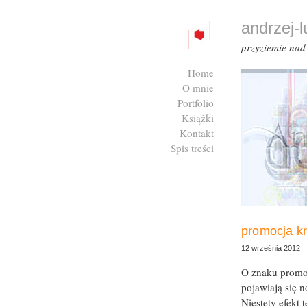
andrzej-
przyziemie na
Home
O mnie
Portfolio
Książki
Kontakt
Spis treści
Zaloguj się
promocja kr
12 września 2012
O znaku promoc
pojawiają się n
Niestety efekt 