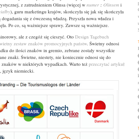
ystycznej, z zatrudnieniem Olinsa (więcej w
numer z Olinsem
i
ciałby
), guru marketingu krajów, skończyła się jak się skończyła
 dogadania się z ówczesną władzą. Przyszła nowa władza i
ęła. Po co, są ważniejsze sprawy. Zawsze są ważniejsze.
inorowy, ale z czegóż się cieszyć. Oto
Design Tagebuch
świetny zestaw znaków promocyjnych państw
. Świetny odnosi
dku do ilości znaków in gremio, zebrane zostały wszystkie
ne znaki. Świetne, niestety, nie koniecznie odnosi się do
e znaków w niektórych wypadkach. Warto też
przeczytać artykuł
, język niemiecki.