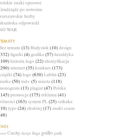
polskie znaki operowe
Grudziądz po nowemu
warszawskie herby
ukraińska odpowiedź
NO WAR
TEMATY
Bez tematu
(13)
Białystok
(10)
design
(332)
figurki
(4)
grafika
(57)
heraldyka
(109)
historia logo
(22)
identyfikacja
(290)
internet
(35)
konkurs
(173)
książki
(74)
logo
(630)
Lublin
(23)
marka
(50)
md+
(5)
miasta
(118)
monogram
(13)
plagiat
(47)
Polska
(145)
promocja
(175)
reklama
(41)
różności
(163)
system PL
(25)
sztkuka
(10)
typo
(24)
złodziej
(17)
znaki czasu
(48)
TAGI
godło
Czechy
flaga
autor
design
grafik