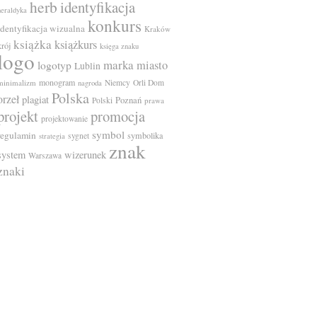
herb
identyfikacja
heraldyka
konkurs
identyfikacja wizualna
Kraków
książka
książkurs
krój
księga znaku
logo
marka
miasto
logotyp
Lublin
monogram
minimalizm
Niemcy
Orli Dom
nagroda
Polska
orzeł
plagiat
Poznań
Polski
prawa
projekt
promocja
projektowanie
symbol
regulamin
symbolika
sygnet
strategia
znak
system
wizerunek
Warszawa
znaki