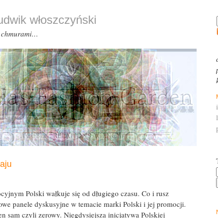
ludwik włoszczyński
d chmurami…
aju
yjnym Polski wałkuje się od długiego czasu. Co i rusz
owe panele dyskusyjne w temacie marki Polski i jej promocji.
ten sam czyli zerowy. Niegdysiejsza inicjatywa Polskiej