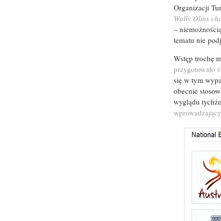
Organizacji Tur
Wally Olins ch
– niemożnością
tematu nie podj
Wstęp trochę m
przygotowało 
się w tym wypa
obecnie stosowa
wyglądu tychż
wprowadzający