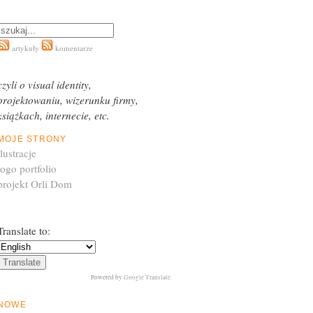
artykuły
komentarze
czyli o visual identity,
projektowaniu, wizerunku firmy,
książkach, internecie, etc.
MOJE STRONY
ilustracje
logo portfolio
projekt Orli Dom
Translate to:
Powered by
Google Translate
.
NOWE