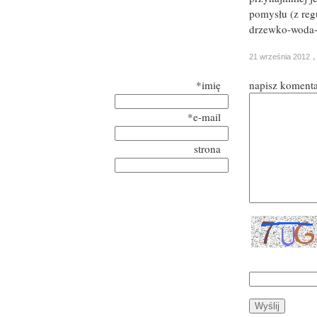
pomysłu (z reg
drzewko-woda-
21 września 2012
*imię
napisz koment
*e-mail
strona