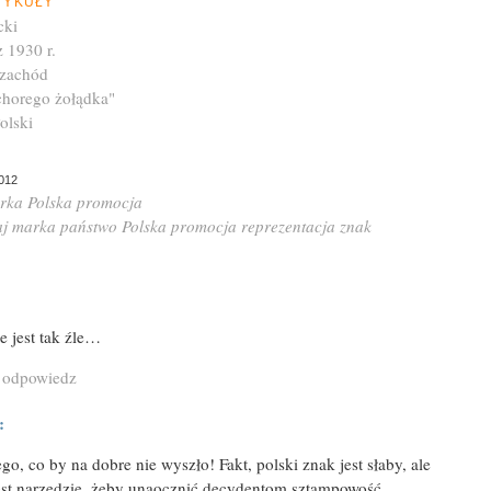
TYKUŁY
cki
z 1930 r.
 zachód
horego żołądka"
olski
012
rka
Polska
promocja
aj
marka
państwo
Polska
promocja
reprezentacja
znak
e jest tak źle…
, odpowiedz
:
go, co by na dobre nie wyszło! Fakt, polski znak jest słaby, ale
est narzędzie, żeby unaocznić decydentom sztampowość