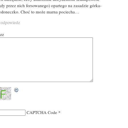
uły przez nich forsowanego) opartego na zasadzie górka-
słoneczko. Choć to może marna pociecha…
, odpowiedz
arz
CAPTCHA Code
*