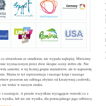
y, co stwierdzam ze smutkiem, nie wypada najlepiej. Mieścimy
gonie wyznaczonym przez dwie skrajne oceny dobre-złe. Nie
awda samotni, w tej licznej grupie maruderów, ale to naprawdę
ie. Marna to też reprezentacja i naszego kraju i naszego
 wbrew pozorom nie odbiega zbytnio od kreatywnej czołówki,
ety nie widać w naszym znaku.
c i oceniajcie. A przede wszystkim wyciągajcie wnioski co z
a wynika, lub nic nie wynika, dla potencjalnego jego odbiorcy.