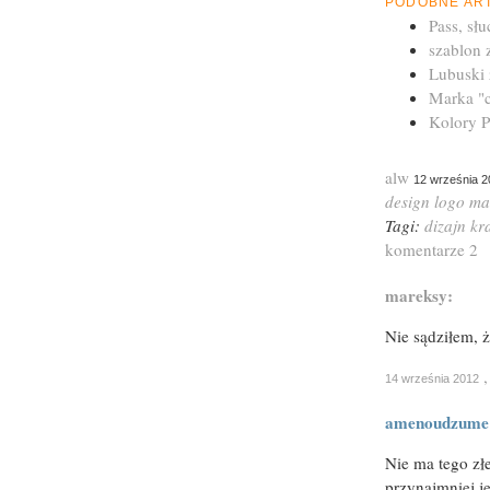
PODOBNE AR
Pass, słu
szablon 
Lubuski
Marka "c
Kolory P
alw
12 września 2
design
logo
ma
Tagi:
dizajn
kr
komentarze 2
mareksy:
Nie sądziłem, ż
14 września 2012
amenoudzume
Nie ma tego złe
przynajmniej j