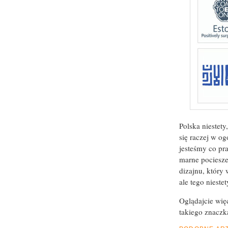
Polska niestet
się raczej w o
jesteśmy co pr
marne pocieszen
dizajnu, który
ale tego niest
Oglądajcie wię
takiego znaczk