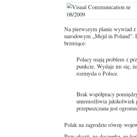
Na pierwszym planie wywiad z
narodowym „Mejd in Poland”. D
brzmiące:
Polacy mają problem z pr
punkcie. Wydaje im się, że 
rozmysla o Polsce.
Brak współpracy pomiędzy
uniemożliwia jakikolwiek
przepuszczana jest ogromn
Polak na zagrodzie równy woje
Przy okazji, na doczepkę, na ko