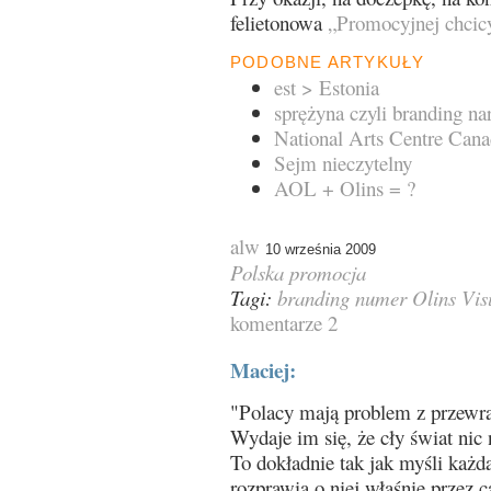
felietonowa
„Promocyjnej chcic
PODOBNE ARTYKUŁY
est > Estonia
sprężyna czyli branding n
National Arts Centre Can
Sejm nieczytelny
AOL + Olins = ?
alw
10 września 2009
Polska
promocja
Tagi:
branding
numer
Olins
Vis
komentarze 2
Maciej:
"Polacy mają problem z przewr
Wydaje im się, że cły świat nic 
To dokładnie tak jak myśli każda
rozprawia o niej właśnie przez 