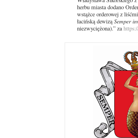
herbu miasta dodano Order
wstążce orderowej z liśćm
łacińską dewizą
Semper inv
niezwyciężona).” za
https: