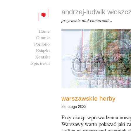
andrzej-ludwik włoszc
przyziemie nad chmurami…
Home
O mnie
Portfolio
Książki
Kontakt
Spis treści
Zaloguj się
warszawskie herby
25 lutego 2023
Przy okazji wprowadzenia nowej 
Warszawy warto pokazać jaki za
stolica na przestrzeni ostatnich d