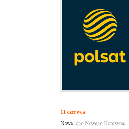
11 czerwca
Nowe
logo Nowego Korczyna
.