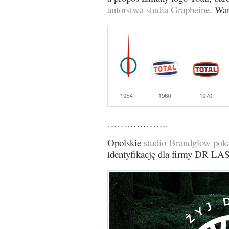
autorstwa studia Grapheine
. Wa
……………….
Opolskie
studio Brandglow pok
identyfikację dla firmy DR LA