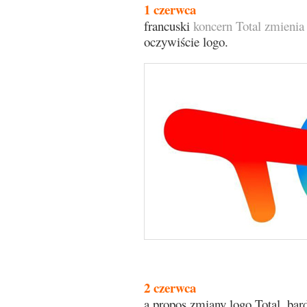
1 czerwca
francuski
koncern Total zmienia
oczywiście logo.
2 czerwca
a propos zmiany logo Total, bar