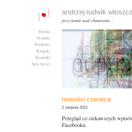
andrzej-ludwik włoszc
przyziemie nad chmurami…
Home
O mnie
Portfolio
Książki
Kontakt
Spis treści
Zaloguj się
nowości czerwca
2 sierpnia 2021
Przegląd co ciekawszych wpisó
Facebooku.