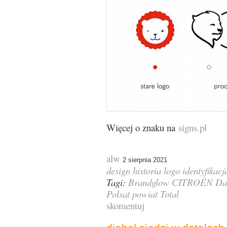
Więcej o znaku na
signs.pl
alw
2 sierpnia 2021
design
historia logo
identyfikacj
Tagi:
Brandglow
CITROËN
Da
Polsat
powiat
Total
skomentuj