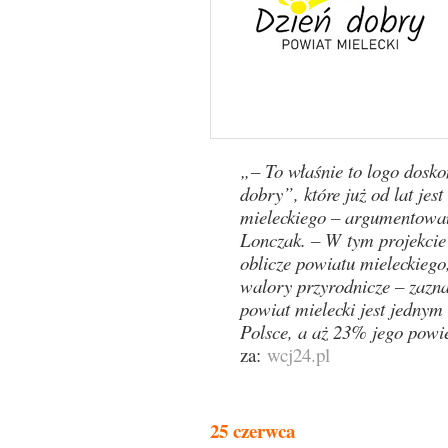
„– To właśnie to logo dosk
dobry”, które już od lat je
mieleckiego – argumentował
Lonczak. – W tym projekci
oblicze powiatu mieleckiego
walory przyrodnicze – zazn
powiat mielecki jest jednym
Polsce, a aż 23% jego powi
za:
wcj24.pl
25 czerwca