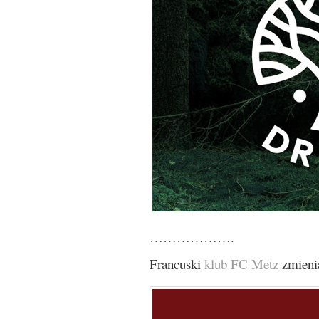
……………….
Francuski
klub FC Metz
zmienia