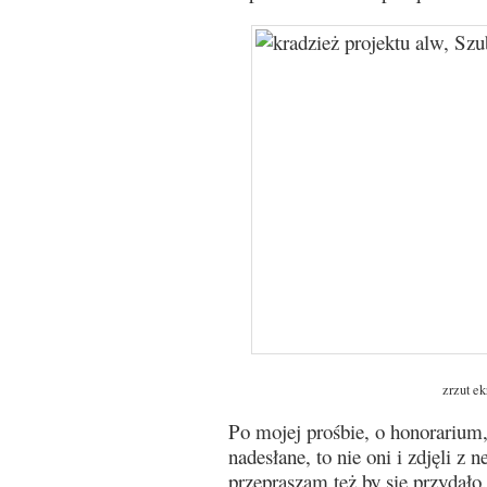
zrzut ek
Po mojej prośbie, o honorarium, 
nadesłane, to nie oni i zdjęli z n
przepraszam też by się przydało.