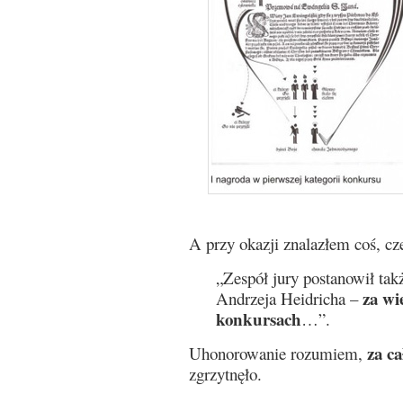
A przy okazji znalazłem coś, cz
„Zespół jury postanowił tak
za wi
Andrzeja Heidricha –
konkursach
…”.
za ca
Uhonorowanie rozumiem,
zgrzytnęło.