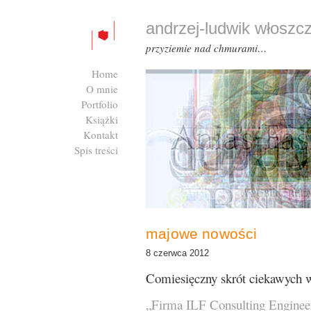
andrzej-ludwik włoszc
przyziemie nad chmurami…
Home
O mnie
Portfolio
Książki
Kontakt
Spis treści
Zaloguj się
majowe nowości
8 czerwca 2012
Comiesięczny skrót ciekawych wi
„Firma ILF Consulting Engineer