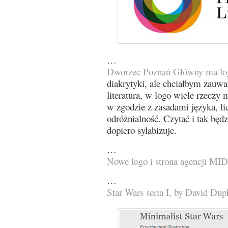
…
Dworzec Poznań Główny ma lo
diakrytyki, ale chciałbym zauważy
literatura, w logo wiele rzeczy 
w zgodzie z zasadami języka, li
odróżnialność. Czytać i tak będ
dopiero sylabizuje.
…
Nowe logo i strona agencji M
…
Star Wars seria I, by David Duph