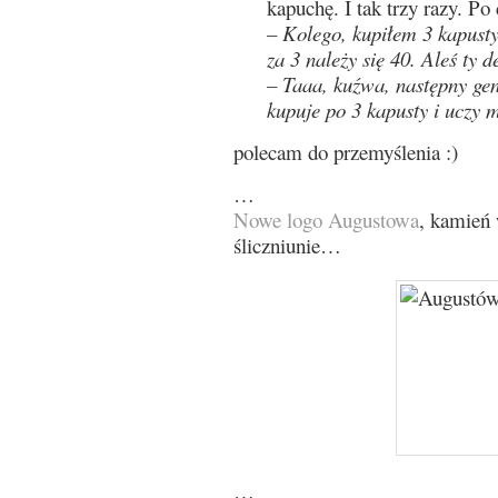
kapuchę. I tak trzy razy. P
– Kolego, kupiłem 3 kapusty 
za 3 należy się 40. Aleś ty d
– Taaa, kuźwa, następny ge
kupuje po 3 kapusty i uczy
polecam do przemyślenia :)
…
Nowe logo Augustowa
, kamień
śliczniunie…
…