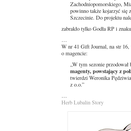
Zachodniopomorskiego, Mias
powinno także kojarzyć si
Szczecinie. Do projektu nal
zabrakło tylko Godła RP i zn
…
W nr 41 Gift Journal, na str 16,
o magencie:
„W tym sezonie przodował 
magenty, powstający z połą
twierdzi Weronika Pędzi
z o.o.”
…
Herb Lubalin Story