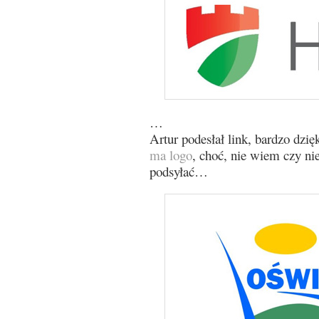
…
Artur podesłał link, bardzo dzię
ma logo
, choć, nie wiem czy nie
podsyłać…