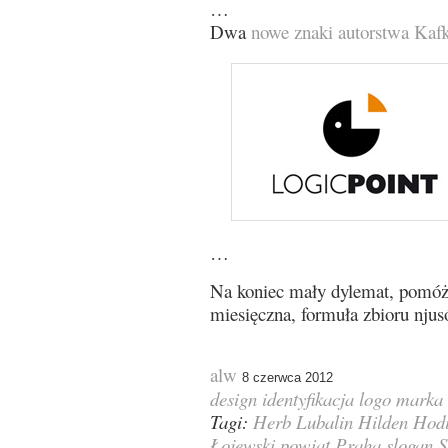
…
Dwa
nowe znaki autorstwa Kaf
…
Na koniec mały dylemat, pomóżc
miesięczna, formuła zbioru nju
alw
8 czerwca 2012
design
identyfikacja
logo
marka
Tagi:
Herb Lubalin
Hilden
Hod
Łojewski
powiat
Praha
slogan
S