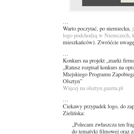
…
Warto poczytać, po niemiecku,
logo podchodzą w Niemczech, k
mieszkańców). Zwróćcie uwagę
…
Konkurs na projekt „marki firmow
„Ratusz rozpisał konkurs na op
Miejskiego Programu Zapobiega
Olsztyn”
Więcej na olsztyn.gazeta.pl
…
Ciekawy przypadek logo, do zap
Zielińska:
„Polecam zwłaszcza ten fr
do tematyki filmowej oraz 