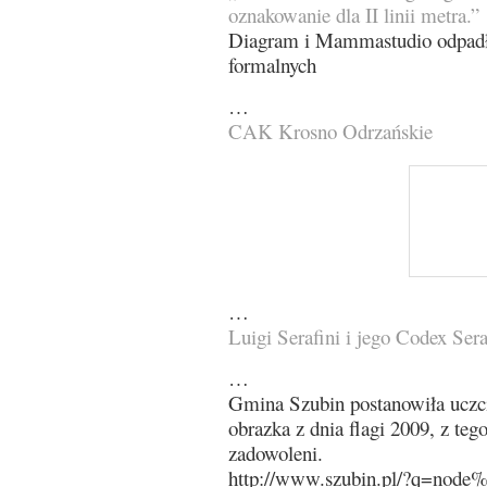
oznakowanie dla II linii metra.”
Diagram i Mammastudio odpadły
formalnych
…
CAK Krosno Odrzańskie
…
Luigi Serafini i jego Codex Ser
…
Gmina Szubin postanowiła uczci
obrazka z dnia flagi 2009, z tego
zadowoleni.
http://www.szubin.pl/?q=node