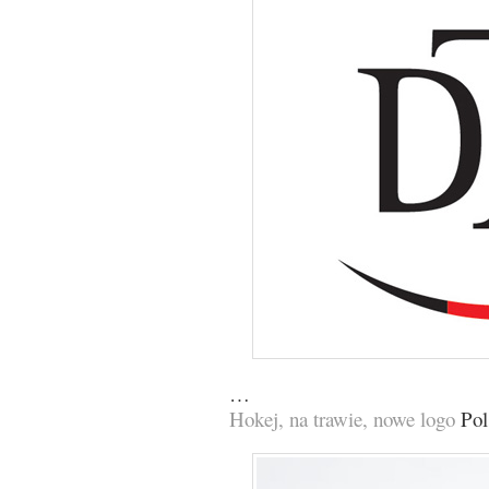
…
Hokej, na trawie, nowe logo
Pol