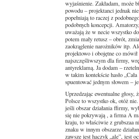
wyjaśnienie. Zakładam, może błę
powodu – projektanci jednak nie 
popełniają to raczej z podobneg
podobnych koncepcji. Amatorzy, 
uważają że w necie wszystko do 
potem mały retusz – obrót, zmia
zaokrąglenie narożników itp. Al
projektowo i obojętne co mówił 
najszczęśliwszym dla firmy, wr
antyreklamą. Ja dodam – rzeteln
w takim kontekście hasło „Cała
spuentować jednym słowem – je
Uprzedzając ewentualne głosy, ż
Polsce to wszystko ok, otóż nie. 
jeśli obszar działania ffirmy, wy
się nie pokrywają , a firma A 
kraju, to właściwie z grubszaa 
znaku w innym obszarze działan
zawsze jest haczyk „ale”, jest o