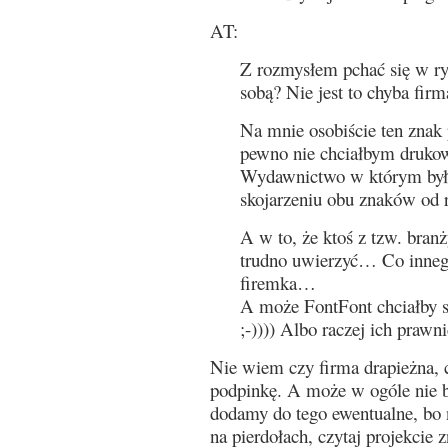
AT:
Z rozmysłem pchać się w ryz
sobą? Nie jest to chyba fir
Na mnie osobiście ten znak 
pewno nie chciałbym druko
Wydawnictwo w którym był
skojarzeniu obu znaków od 
A w to, że ktoś z tzw. branż
trudno uwierzyć… Co innego
firemka…
A może FontFont chciałby 
;-)))) Albo raczej ich prawn
Nie wiem czy firma drapieżna, c
podpinkę. A może w ogóle nie b
dodamy do tego ewentualne, bo
na pierdołach, czytaj projekcie z