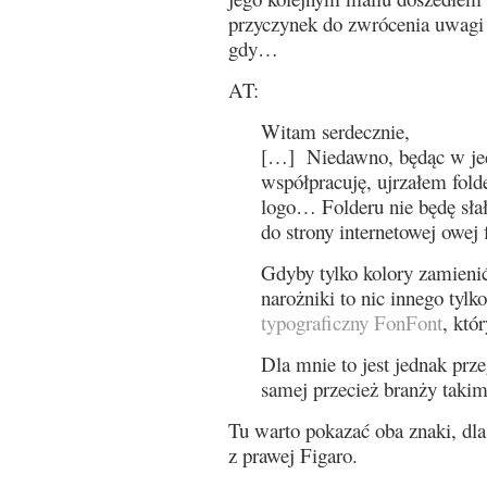
przyczynek do zwrócenia uwagi 
gdy…
AT:
Witam serdecznie,
[…] Niedawno, będąc w je
współpracuję, ujrzałem folde
logo… Folderu nie będę słał
do strony internetowej owej
Gdyby tylko kolory zamienić
narożniki to nic innego tylk
typograficzny FonFont
, któ
Dla mnie to jest jednak prze
samej przecież branży tak
Tu warto pokazać oba znaki, dla
z prawej Figaro.