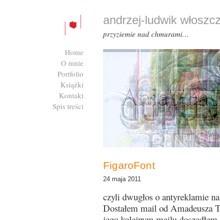
andrzej-ludwik włoszc
przyziemie nad chmurami…
Home
O mnie
Portfolio
Książki
Kontakt
Spis treści
Zaloguj się
FigaroFont
24 maja 2011
czyli dwugłos o antyreklamie na
Dostałem mail od Amadeusza T
jego kolejnym mailu doszedłem 