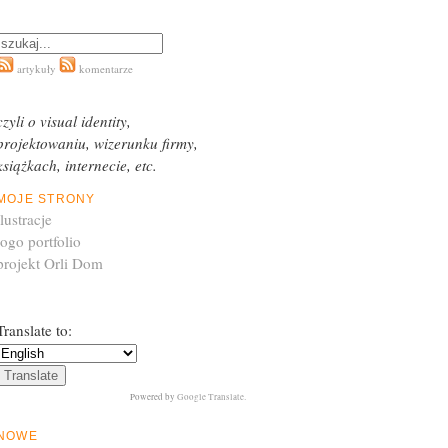
artykuły
komentarze
czyli o visual identity,
projektowaniu, wizerunku firmy,
książkach, internecie, etc.
MOJE STRONY
ilustracje
logo portfolio
projekt Orli Dom
Translate to:
Powered by
Google Translate
.
NOWE