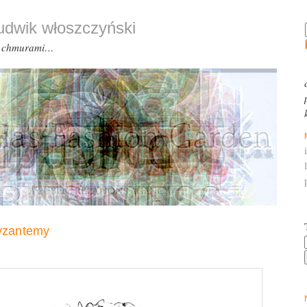
ludwik włoszczyński
d chmurami…
yzantemy