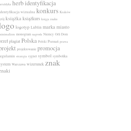
herb
identyfikacja
heraldyka
konkurs
identyfikacja wizualna
Kraków
książka
książkurs
krój
księga znaku
logo
marka
miasto
logotyp
Lublin
monogram
minimalizm
Niemcy
Orli Dom
nagroda
Polska
orzeł
plagiat
Poznań
Polski
prawa
projekt
promocja
projektowanie
symbol
regulamin
symbolika
sygnet
strategia
znak
system
wizerunek
Warszawa
znaki