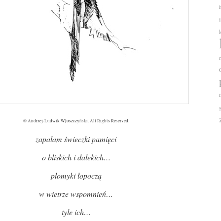
© Andrzej-Ludwik Włoszczyński. All Rights Reserved.
zapalam świeczki pamięci
o bliskich i dalekich…
płomyki łopoczą
w wietrze wspomnień…
tyle ich…