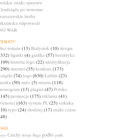
polskie znaki operowe
Grudziądz po nowemu
warszawskie herby
ukraińska odpowiedź
NO WAR
TEMATY
Bez tematu
(13)
Białystok
(10)
design
(332)
figurki
(4)
grafika
(57)
heraldyka
(109)
historia logo
(22)
identyfikacja
(290)
internet
(35)
konkurs
(173)
książki
(74)
logo
(630)
Lublin
(23)
marka
(50)
md+
(5)
miasta
(118)
monogram
(13)
plagiat
(47)
Polska
(145)
promocja
(175)
reklama
(41)
różności
(163)
system PL
(25)
sztkuka
(10)
typo
(24)
złodziej
(17)
znaki czasu
(48)
TAGI
godło
Czechy
flaga
autor
design
grafik