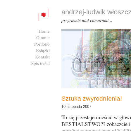
andrzej-ludwik włoszc
przyziemie nad chmurami…
Home
O mnie
Portfolio
Książki
Kontakt
Spis treści
Zaloguj się
Sztuka zwyrodnienia!
10 listopada 2007
To się przestaje mieścić w gł
BESTIALSTWO?? zobaczcie i 
http://wiadomosci.onet.pl/6447