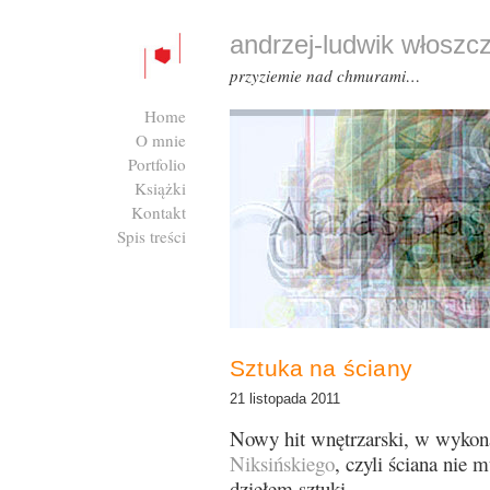
andrzej-ludwik włoszc
przyziemie nad chmurami…
Home
O mnie
Portfolio
Książki
Kontakt
Spis treści
Zaloguj się
Sztuka na ściany
21 listopada 2011
Nowy hit wnętrzarski, w wykon
Niksińskiego
, czyli ściana nie 
dziełem sztuki.