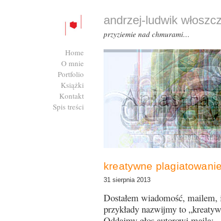
andrzej-ludwik włoszc
przyziemie nad chmurami…
Home
O mnie
Portfolio
Książki
Kontakt
Spis treści
Zaloguj się
kreatywne plagiatowani
31 sierpnia 2013
Dostałem wiadomość, mailem, in
przykłady nazwijmy to „kreaty
Oddajmy głos autorowi maila: