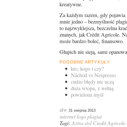
kreatywne.
Za każdym razem, gdy pojawia 
mnie jedno – bezmyślność plagia
to najzwyklejsza, bezczelna kra
znanych, jak Crédit Agricole. Na
może bardzo boleć, finansowo.
Głupich nie sieją, sami opanowa
PODOBNE ARTYKUŁY
kto, kogo i czy?
Náchod vs Nespresso
cudze błędy nie uczą
duża wtopa, z wełną
powielona myśl
alw
31 sierpnia 2013
internet
logo
plagiat
Tagi:
Astra styl
Credit Agricole