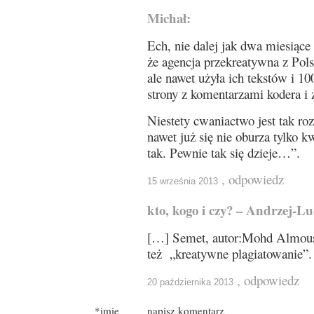
Michał:
Ech, nie dalej jak dwa miesiąc
że agencja przekreatywna z Polsk
ale nawet użyła ich tekstów
strony z komentarzami kodera i z
Niestety cwaniactwo jest tak ro
nawet już się nie oburza tylko 
tak. Pewnie tak się dzieje…”.
, odpowiedz
15 września 2013
kto, kogo i czy? – Andrzej-L
[…] Semet, autor:Mohd Almousa
też „kreatywne plagiatowanie”
, odpowiedz
20 października 2013
*imię
napisz komentarz