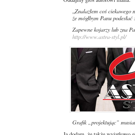
„
Znalazłem coś ciekawego na
że mógłbym Panu podesłać :
Zapewne kojarzy lub zna Pan
http://www.astra-styl.pl/
Grafik „projektując” musia
Ja dodam, że także wyjątkowo g