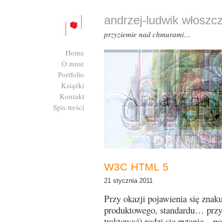
andrzej-ludwik włoszc
przyziemie nad chmurami…
Home
O mnie
Portfolio
Książki
Kontakt
Spis treści
Zaloguj się
W3C HTML 5
21 stycznia 2011
Przy okazji pojawienia się znak
produktowego, standardu… prz
traktować) rodzi się pytanie – p