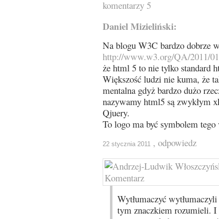
komentarzy 5
Daniel Mizieliński:
Na blogu W3C bardzo dobrze wy
http://www.w3.org/QA/2011/01
że html 5 to nie tylko standard 
Większość ludzi nie kuma, że t
mentalna gdyż bardzo dużo rzecz
nazywamy html5 są zwykłym xh
Qjuery.
To logo ma być symbolem tego 
, odpowiedz
22 stycznia 2011
Wytłumaczyć wytłumaczyli –
tym znaczkiem rozumieli. I t