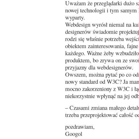
Uważam że przeglądarki dużo sz
nowej technologii i tym samy
wyparty.
Webdesign wyrósł niemal na kul
designerów świadomie projektuj
rodzi się właśnie potrzeba wejśc
obiektem zainteresowania, fajne
każdego. Ważne żeby wzbudziło
produktem, bo zrywa on ze swo
przyjazny dla webdesignerów.
Owszem, można pytać po co odr
nowy standard od W3C? Ja mam
mocno zakorzeniony z W3C i łą
niekorzystnie wpłynąć na jej o
– Czasami zmiana małego detalu
trzeba przeprojektować całość o
pozdrawiam,
Googol