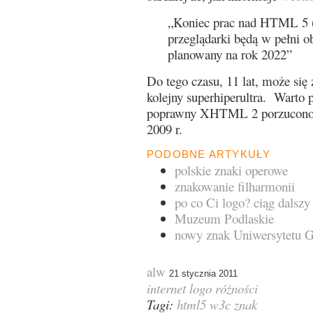
„Koniec prac nad HTML 5 (t
przeglądarki będą w pełni ob
planowany na rok 2022”
Do tego czasu, 11 lat, może się
kolejny superhiperultra. Warto 
poprawny XHTML 2 porzucono ca
2009 r.
PODOBNE ARTYKUŁY
polskie znaki operowe
znakowanie filharmonii
po co Ci logo? ciąg dalszy
Muzeum Podlaskie
nowy znak Uniwersytetu 
alw
21 stycznia 2011
internet
logo
różności
Tagi:
html5
w3c
znak