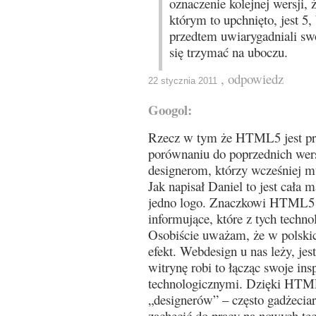
oznaczenie kolejnej wersji,
którym to upchnięto, jest 5,
przedtem uwiarygadniali sw
się trzymać na uboczu.
, odpowiedz
22 stycznia 2011
Googol:
Rzecz w tym że HTML5 jest pr
porównaniu do poprzednich wers
designerom, którzy wcześniej m
Jak napisał Daniel to jest cała ma
jedno logo. Znaczkowi HTML5 
informujące, które z tych technol
Osobiście uważam, że w polskic
efekt. Webdesign u nas leży, jes
witrynę robi to łącząc swoje in
technologicznymi. Dzięki HTML5
„designerów” – często gadżecia
zachęcić do pracy na nowych te