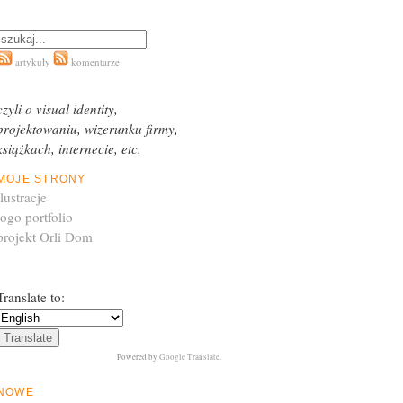
artykuły
komentarze
czyli o visual identity,
projektowaniu, wizerunku firmy,
książkach, internecie, etc.
MOJE STRONY
ilustracje
logo portfolio
projekt Orli Dom
Translate to:
Powered by
Google Translate
.
NOWE