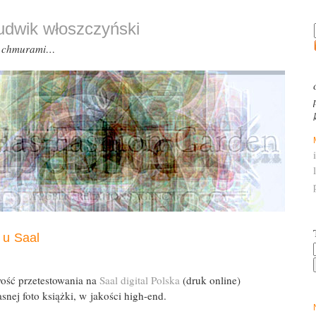
ludwik włoszczyński
d chmurami…
k u Saal
ość przetestowania na
Saal digital Polska
(druk online)
snej foto książki, w jakości high-end.