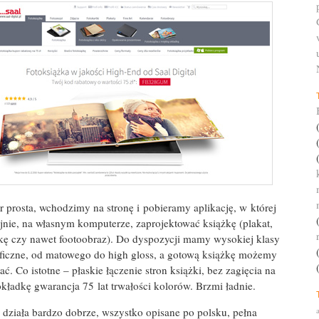
r prosta, wchodzimy na stronę i pobieramy aplikację, w której
ie, na własnym komputerze, zaprojektować książkę (plakat,
tkę czy nawet footoobraz). Do dyspozycji mamy wysokiej klasy
aficzne, od matowego do high gloss, a gotową książkę możemy
ć. Co istotne – płaskie łączenie stron książki, bez zagięcia na
okładkę gwarancja 75 lat trwałości kolorów. Brzmi ładnie.
działa bardzo dobrze, wszystko opisane po polsku, pełna