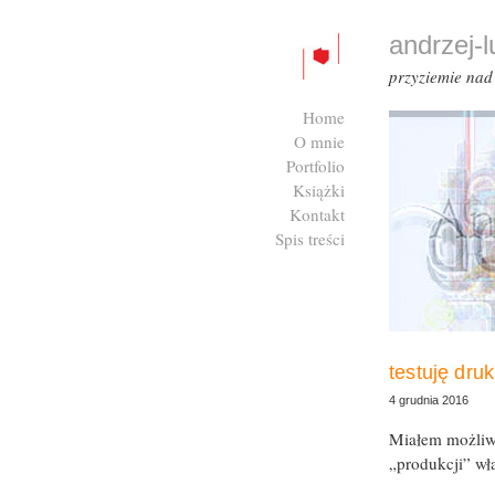
andrzej-
przyziemie na
Home
O mnie
Portfolio
Książki
Kontakt
Spis treści
Zaloguj się
testuję dru
4 grudnia 2016
Miałem możliw
„produkcji” wła