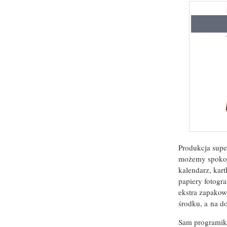
Produkcja supe
możemy spokojn
kalendarz, kar
papiery fotogr
ekstra zapakowa
środku, a na d
Sam programik 