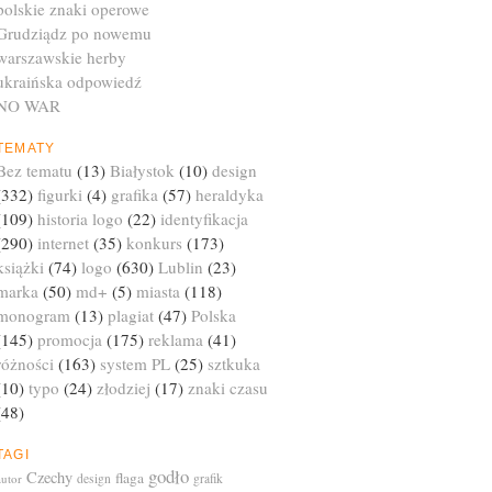
polskie znaki operowe
Grudziądz po nowemu
warszawskie herby
ukraińska odpowiedź
NO WAR
TEMATY
Bez tematu
(13)
Białystok
(10)
design
(332)
figurki
(4)
grafika
(57)
heraldyka
(109)
historia logo
(22)
identyfikacja
(290)
internet
(35)
konkurs
(173)
książki
(74)
logo
(630)
Lublin
(23)
marka
(50)
md+
(5)
miasta
(118)
monogram
(13)
plagiat
(47)
Polska
(145)
promocja
(175)
reklama
(41)
różności
(163)
system PL
(25)
sztkuka
(10)
typo
(24)
złodziej
(17)
znaki czasu
(48)
TAGI
godło
Czechy
flaga
autor
design
grafik