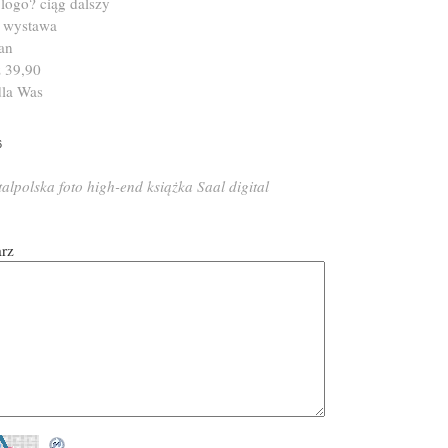
 logo? ciąg dalszy
i wystawa
an
 39,90
dla Was
6
talpolska
foto
high-end
książka
Saal digital
arz