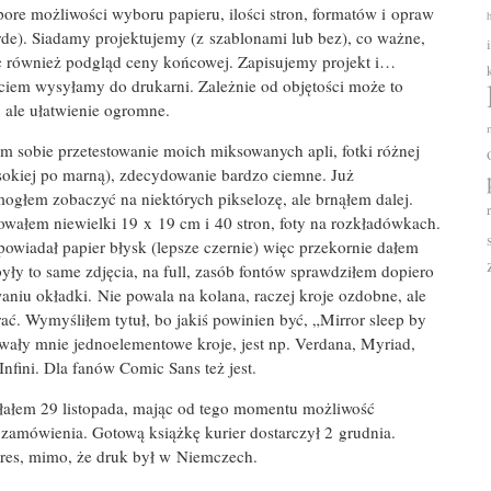
pore możliwości wyboru papieru, ilości stron, formatów i opraw
rde). Siadamy projektujemy (z szablonami lub bez), co ważne,
c również podgląd ceny końcowej. Zapisujemy projekt i…
ciem wysyłamy do drukarni. Zależnie od objętości może to
, ale ułatwienie ogromne.
m sobie przetestowanie moich miksowanych apli, fotki różnej
sokiej po marną), zdecydowanie bardzo ciemne. Już
ogłem zobaczyć na niektórych pikselozę, ale brnąłem dalej.
wałem niewielki 19 x 19 cm i 40 stron, foty na rozkładówkach.
owiadał papier błysk (lepsze czernie) więc przekornie dałem
były to same zdjęcia, na full, zasób fontów sprawdziłem dopiero
niu okładki. Nie powala na kolana, raczej kroje ozdobne, ale
ać. Wymyśliłem tytuł, bo jakiś powinien być, „Mirror sleep by
sowały mnie jednoelementowe kroje, jest np. Verdana, Myriad,
nfini. Dla fanów Comic Sans też jest.
łałem 29 listopada, mając od tego momentu możliwość
zamówienia. Gotową książkę kurier dostarczył 2 grudnia.
res, mimo, że druk był w Niemczech.