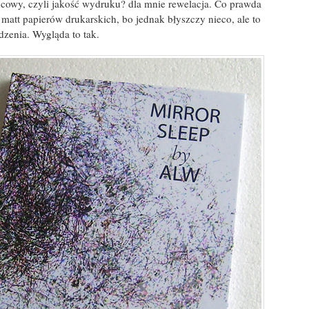
ńcowy, czyli jakość wydruku? dla mnie rewelacja. Co prawda
e matt papierów drukarskich, bo jednak błyszczy nieco, ale to
dzenia. Wygląda to tak.