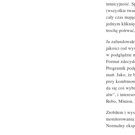
intuicyjność. S
(wszystkie twa
cały czas mają
jednym kliknię
trochę potrwać
Ja zafundowałe
jakości (od wy
w podglądzie m
Format zdecydo
Programik podp
matt. Jako, że 
przy kombinowa
da się coś wybr
alw”, i intere
Robo, Minion, I
Zrobiłem i wys
monitorowania 
Normalny eksp