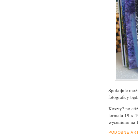
Spokojnie możn
fotograficy będ
Koszty? no cóż 
formatu 19 x 1
wyceniono na 1
PODOBNE AR