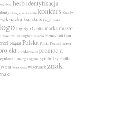
herb
identyfikacja
heraldyka
konkurs
identyfikacja wizualna
Kraków
książka
książkurs
krój
księga znaku
logo
marka
miasto
logotyp
Lublin
monogram
minimalizm
Niemcy
Orli Dom
nagroda
Polska
orzeł
plagiat
Poznań
Polski
prawa
projekt
promocja
projektowanie
symbol
regulamin
symbolika
sygnet
strategia
znak
system
wizerunek
Warszawa
znaki