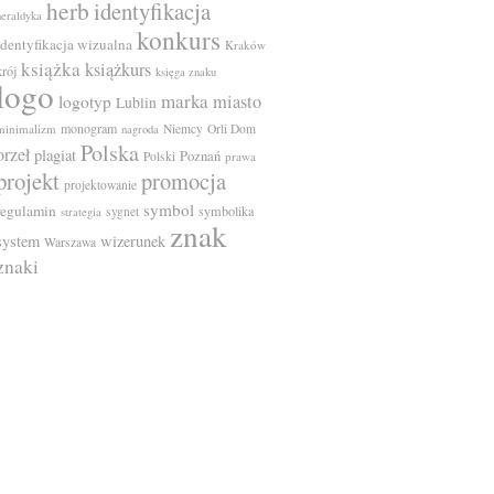
herb
identyfikacja
heraldyka
konkurs
identyfikacja wizualna
Kraków
książka
książkurs
krój
księga znaku
logo
marka
miasto
logotyp
Lublin
monogram
minimalizm
Niemcy
Orli Dom
nagroda
Polska
orzeł
plagiat
Poznań
Polski
prawa
projekt
promocja
projektowanie
symbol
regulamin
symbolika
sygnet
strategia
znak
system
wizerunek
Warszawa
znaki