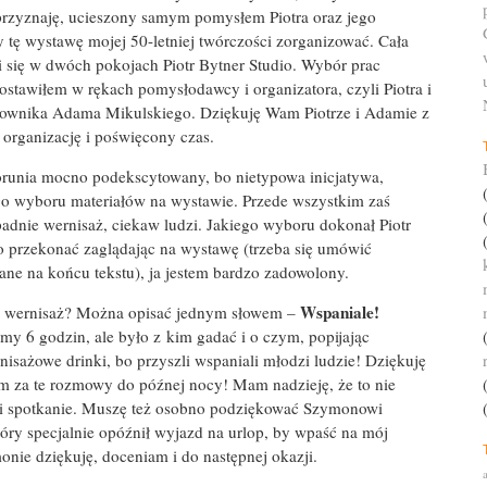
przyznaję, ucieszony samym pomysłem Piotra oraz jego
y tę wystawę mojej 50-letniej twórczości zorganizować. Cała
 się w dwóch pokojach Piotr Bytner Studio. Wybór prac
zostawiłem w rękach pomysłodawcy i organizatora, czyli Piotra i
cownika Adama Mikulskiego. Dziękuję Wam Piotrze i Adamie z
 organizację i poświęcony czas.
runia mocno podekscytowany, bo nietypowa inicjatywa,
o wyboru materiałów na wystawie. Przede wszystkim zaś
adnie wernisaż, ciekaw ludzi. Jakiego wyboru dokonał Piotr
o przekonać zaglądając na wystawę (trzeba się umówić
dane na końcu tekstu), ja jestem bardzo zadowolony.
Wspaniale!
gł wernisaż? Można opisać jednym słowem –
my 6 godzin, ale było z kim gadać i o czym, popijając
nisażowe drinki, bo przyszli wspaniali młodzi ludzie! Dziękuję
 za te rozmowy do późnej nocy! Mam nadzieję, że to nie
mi spotkanie. Muszę też osobno podziękować Szymonowi
tóry specjalnie opóźnił wyjazd na urlop, by wpaść na mój
onie dziękuję, doceniam i do następnej okazji.