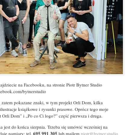
ajdziecie na Facebooku, na stronie Piotr Bytner Studio
cebook.com/bytnerstudio
 zatem pokazane znaki, w tym projekt Orli Dom, kilka
 ilustracje książkowe i rysunki prasowe. Oprócz tego moje
t Orli Dom” i „Po co Ci logo?” część pierwsza i druga.
 jest do końca sierpnia. Trzeba się umówić wcześniej na
695 991 305
daję namiary: tel.
lub mailem
piotr@bytner.studio