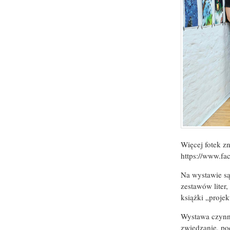
Więcej fotek zn
https://www.fa
Na wystawie są
zestawów liter,
książki „projek
Wystawa czynna
zwiedzanie, po