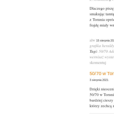
Dlaczego piszę
smakując tamtą
z Torunia opró
frajdę miały wn
alw
15 sierpnia 20
grafika
herald
Tagi:
50/70
Ad
wernisaż
wyst
skomentuj
50/70 w Tor
3 sierpnia 2021
Dzięki nieocen
50/70 w Toruniu
bardziej cieszy
którzy zechcą 