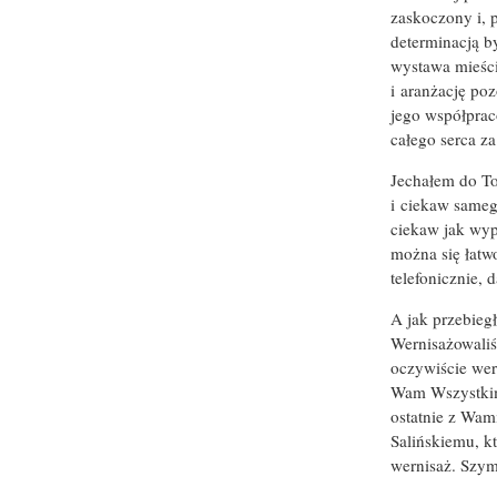
zaskoczony i, 
determinacją b
wystawa mieści
i aranżację po
jego współpra
całego serca za
Jechałem do To
i ciekaw sameg
ciekaw jak wyp
można się łatw
telefonicznie, 
A jak przebie
Wernisażowaliś
oczywiście wer
Wam Wszystkim
ostatnie z Wa
Salińskiemu, k
wernisaż. Szym