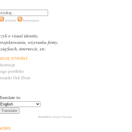
artykuły
komentarze
czyli o visual identity,
projektowaniu, wizerunku firmy,
książkach, internecie, etc.
MOJE STRONY
ilustracje
logo portfolio
projekt Orli Dom
Translate to:
Powered by
Google Translate
.
NOWE