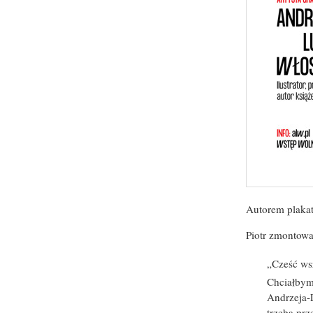
Autorem plakatu
Piotr zmontow
„Cześć w
Chciałbym 
Andrzeja-
trzeba prz