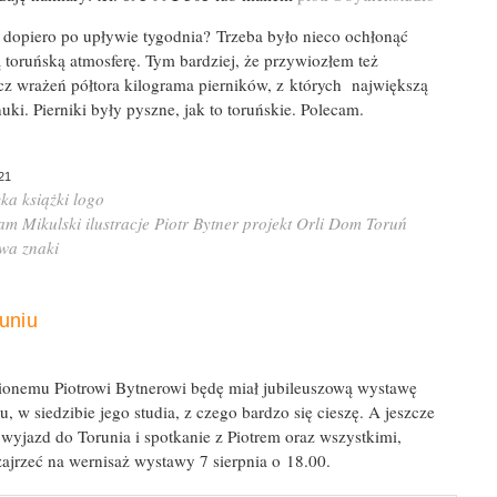
 dopiero po upływie tygodnia? Trzeba było nieco ochłonąć
 toruńską atmosferę. Tym bardziej, że przywiozłem też
cz wrażeń półtora kilograma pierników, z których największą
uki. Pierniki były pyszne, jak to toruńskie. Polecam.
21
yka
książki
logo
am Mikulski
ilustracje
Piotr Bytner
projekt Orli Dom
Toruń
awa
znaki
uniu
ionemu Piotrowi Bytnerowi będę miał jubileuszową wystawę
, w siedzibie jego studia, z czego bardzo się cieszę. A jeszcze
 wyjazd do Torunia i spotkanie z Piotrem oraz wszystkimi,
zajrzeć na wernisaż wystawy 7 sierpnia o 18.00.