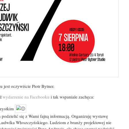
 jest oczywiście Piotr Bytner.
ał
wydarzenie na Facebooku
i tak wspaniale zachęca:
szystkim
podzielić się z Wami fajną informacją. Organizuję wystawę
Ludwika Włoszczyńskiego. Ludziom z branży projektowej nie
edstawiać twórczości Pana Andrzeja, ale chcąc szerzej podzielić