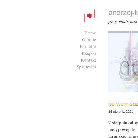
andrzej-
przyziemie na
Home
O mnie
Portfolio
Książki
Kontakt
Spis treści
Zaloguj się
po wernisa
15 sierpnia 2021
7 sierpnia odb
nietypowej, bo
toruńskiej pra