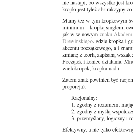
nie nastąpi, bo wszystko jest k
kropki jest tyleż abstrakcyjny co
Mamy też w tym kropkowym świ
minimum – kropką singlem, ewe
jak w w nowym
znaku Akademi
Drewinskiego
. gdzie kropka i g
akcentu początkowego, a i znami
zmianę z teorią zapisaną wszak
Początek i koniec działania. Mn
wielokropek, kropka nad i.
Zatem znak powinien być racjona
proporcja).
Racjonalny:
1. zgodny z rozumem, mają
2. zgodny z myślą współcze
3. przemyślany, logiczny i r
Efektywny, a nie tylko efektown