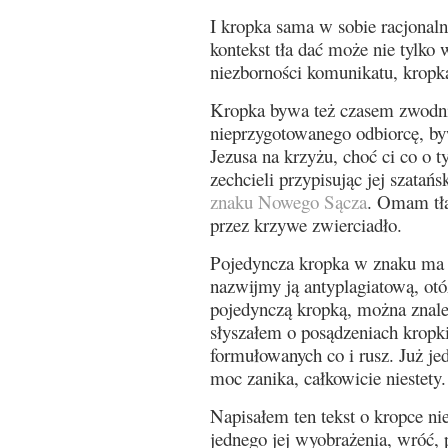
I kropka sama w sobie racjonaln
kontekst tła dać może nie tylko w
niezborności komunikatu, kropk
Kropka bywa też czasem zwodn
nieprzygotowanego odbiorcę, b
Jezusa na krzyżu, choć ci co o 
zechcieli przypisując jej szatańs
znaku Nowego Sącza
. Omam tła
przez krzywe zwierciadło.
Pojedyncza kropka w znaku ma 
nazwijmy ją antyplagiatową, ot
pojedynczą kropką, można znaleź
słyszałem o posądzeniach kropki 
formułowanych co i rusz. Już jed
moc zanika, całkowicie niestety.
Napisałem ten tekst o kropce nie
jednego jej wyobrażenia, wróć, 