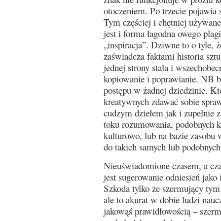
otoczeniem. Po trzecie pojawia s
Tym częściej i chętniej używan
jest i forma łagodna owego plag
„inspiracja”. Dziwne to o tyle, że
zaświadcza faktami historia sztu
jednej strony stała i wszechobecn
kopiowanie i poprawianie. NB be
postępu w żadnej dziedzinie. Kt
kreatywnych zdawać sobie sprawę
cudzym dziełem jak i zupełnie 
toku rozumowania, podobnych k
kulturowo, lub na bazie zasobu
do takich samych lub podobnych 
Nieuświadomione czasem, a cz
jest sugerowanie odniesień jako 
Szkoda tylko że szermujący tym
ale to akurat w dobie ludzi nauc
jakowąś prawidłowością – szer