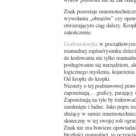
Znak pozostaje mnemotechnicz
wywołania „obrazów” czy opowi
otwierającym ciąg dalszy. Kropk
zakończenie.
Grafomotoryka
w początkowym o
manualnej zapisu/rysunku dzieci
do kodowania nie tylko manualn
posługiwaniu się narzędziem, al
logicznego myślenia, kojarzenia
Od kropki do kropki.
Niestety o tej podstawowej praw
zapominają… graficy, parający 
Zapominają na tyle by traktować
zamknięte i ładne. Jako popis te
służący w sumie mnemotechnic
skuteczny w tej swojej roli ogran
Znak nie ma bowiem opowiadać 
biegłości manualnej, to oczywiśc