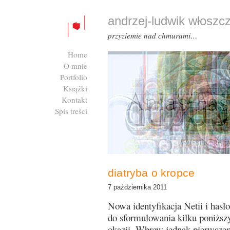
andrzej-ludwik włoszc
przyziemie nad chmurami…
Home
O mnie
Portfolio
Książki
Kontakt
Spis treści
Zaloguj się
diatryba o kropce
7 października 2011
Nowa identyfikacja Netii i hasł
do sformułowania kilku poniższyc
okazji. Wbrew jednak pierwszem