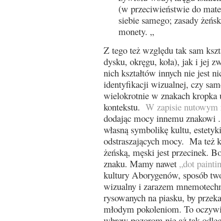
(w przeciwieństwie do mate
siebie samego; zasady żeńs
monety. „
Z tego też względu tak sam kszt
dysku, okręgu, koła), jak i jej 
nich kształtów innych nie jest
identyfikacji wizualnej, czy s
wielokrotnie w znakach kropka 
kontekstu.
W zapisie nutowym
dodając mocy innemu znakowi .
własną symbolikę kultu, estetyki
odstraszających mocy. Ma też k
żeńską, męski jest przecinek. Bo
znaku. Mamy nawet
„dot painti
kultury Aborygenów, sposób tw
wizualny i zarazem mnemotechni
rysowanych na piasku, by przeka
młodym pokoleniom. To oczywiś
wbrew pozorom nie aż tak odległ