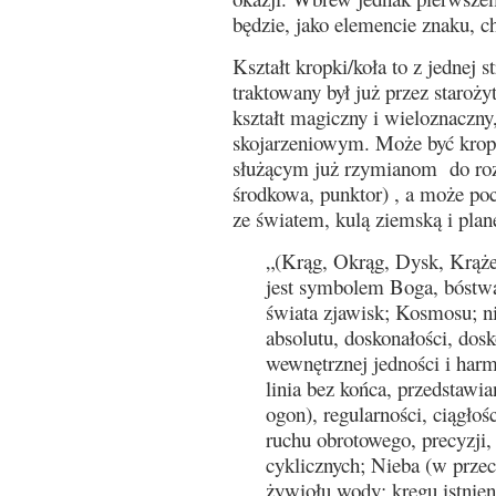
będzie, jako elemencie znaku, c
Kształt kropki/koła to z jednej st
traktowany był już przez staroży
kształt magiczny i wieloznaczny
skojarzeniowym. Może być krop
służącym już rzymianom do roz
środkowa, punktor) , a może po
ze światem, kulą ziemską i pla
„(Krąg, Okrąg, Dysk, Krążek;
jest symbolem Boga, bóstwa
świata zjawisk; Kosmosu; n
absolutu, doskonałości, dos
wewnętrznej jedności i harmo
linia bez końca, przedstawi
ogon), regularności, ciągłoś
ruchu obrotowego, precyzji,
cyklicznych; Nieba (w prze
żywiołu wody; kręgu istnien