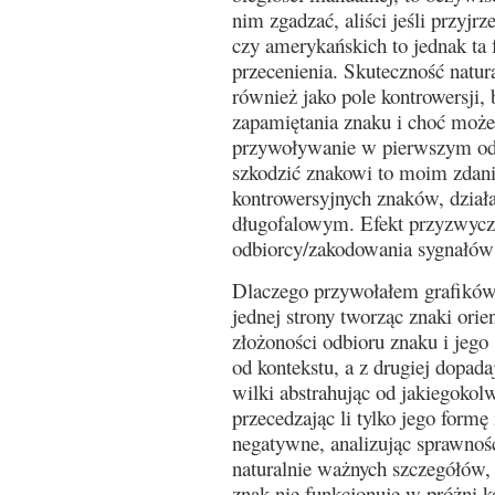
nim zgadzać, aliści jeśli przyjrz
czy amerykańskich to jednak ta f
przecenienia. Skuteczność natu
również jako pole kontrowersji
zapamiętania znaku i choć może
przywoływanie w pierwszym od
szkodzić znakowi to moim zdani
kontrowersyjnych znaków, dział
długofalowym. Efekt przyzwycza
odbiorcy/zakodowania sygnałów 
Dlaczego przywołałem grafików
jednej strony tworząc znaki orie
złożoności odbioru znaku i jego
od kontekstu, a z drugiej dopad
wilki abstrahując od jakiegokol
przecedzając li tylko jego formę
negatywne, analizując sprawnoś
naturalnie ważnych szczegółów, 
znak nie funkcjonuje w próżni k