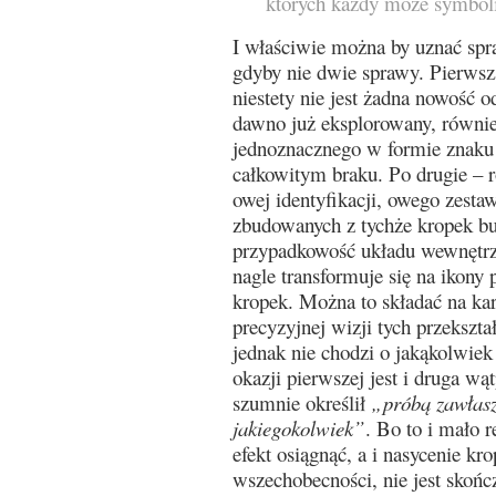
których każdy może symbol
I właściwie można by uznać spr
gdyby nie dwie sprawy. Pierwsza
niestety nie jest żadna nowość o
dawno już eksplorowany, równie
jednoznacznego w formie znaku
całkowitym braku. Po drugie – r
owej identyfikacji, owego zesta
zbudowanych z tychże kropek bu
przypadkowość układu wewnętr
nagle transformuje się na ikony
kropek. Można to składać na ka
precyzyjnej wizji tych przekszt
jednak nie chodzi o jakąkolwiek
okazji pierwszej jest i druga wą
szumnie określił
„próbą zawłasz
jakiegokolwiek”
. Bo to i mało r
efekt osiągnąć, a i nasycenie kr
wszechobecności, nie jest skońc