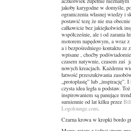
aczkolwiek zupełnie nieznanym w
jakoby karygodne w domyśle, po
ograniczenia własnej wiedzy i 
postawić tezę że nie ma obecnie 
całkowicie bez jakiejkolwiek ins
współcześnie, ale i od zarania hi
motorem napędowym, a wraz z 
a i bezpośredniego kontaktu ze 
wpisane , choćby podświadomie
czasem natywnie, czasem zaś ja
nowych kreacjach. Każdemu więc
łatwość przeszukiwania zasobów 
„protoplastę” lub „inspirację”. I
czysta idea legła u podstaw. To
inspirowaniem są panujące tren
sumiennie od lat kilku przez
Bil
Logolounge.com
.
Czarna krowa w kropki bordo g
Mamy zatem z jednej strony pre