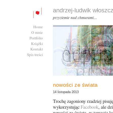
andrzej-ludwik włoszc
przyziemie nad chmurami…
Home
O mnie
Portfolio
Książki
Kontakt
Spis treści
Zaloguj się
nowości ze świata
14 listopada 2013
Trochę zagoniony rzadziej pisuję
wykorzystując
Facebook
, ale dz
nowości ze świata, w temacie lo