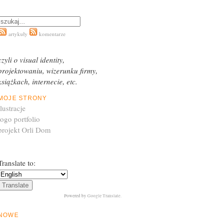
artykuły
komentarze
czyli o visual identity,
projektowaniu, wizerunku firmy,
książkach, internecie, etc.
MOJE STRONY
ilustracje
logo portfolio
projekt Orli Dom
Translate to:
Powered by
Google Translate
.
NOWE