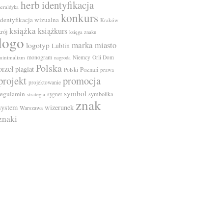
herb
identyfikacja
heraldyka
konkurs
identyfikacja wizualna
Kraków
książka
książkurs
krój
księga znaku
logo
marka
miasto
logotyp
Lublin
monogram
minimalizm
Niemcy
Orli Dom
nagroda
Polska
orzeł
plagiat
Poznań
Polski
prawa
projekt
promocja
projektowanie
symbol
regulamin
symbolika
sygnet
strategia
znak
system
wizerunek
Warszawa
znaki