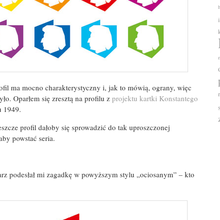
ofil ma mocno charakterystyczny i, jak to mówią, ograny, więc
ło. Oparłem się zresztą na profilu z
projektu kartki Konstantego
u 1949.
eszcze profil dałoby się sprowadzić do tak uproszczonej
by powstać seria.
rz podesłał mi zagadkę w powyższym stylu „ociosanym” – kto