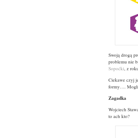
Swoją drogą pr
problemu nie by
Sopoćki
, z rok
Ciekawe czyj j
formy…. Mogła
Zagadka
Wojciech Stawa
to ach kto?