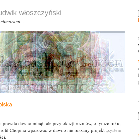
ludwik włoszczyński
d chmurami…
olska
 prawda dawno minął, ale przy okazji rozmów, o tymże roku,
rofil Chopina wpasować w dawno nie ruszany projekt
„system
żej.