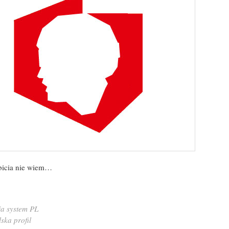
bicia nie wiem…
ja
system PL
lska
profil