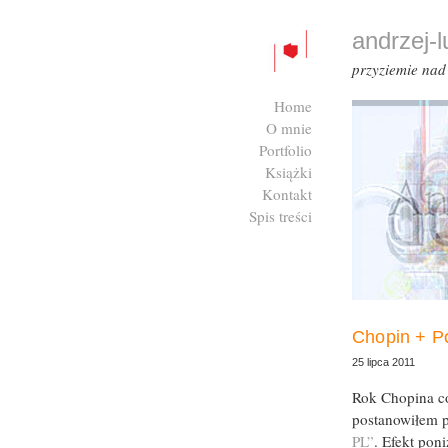
andrzej-
przyziemie na
Home
O mnie
Portfolio
Książki
Kontakt
Spis treści
Zaloguj się
Chopin + P
25 lipca 2011
Rok Chopina co
postanowiłem p
PL”
. Efekt poni