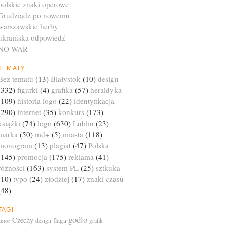
polskie znaki operowe
Grudziądz po nowemu
warszawskie herby
ukraińska odpowiedź
NO WAR
TEMATY
Bez tematu
(13)
Białystok
(10)
design
(332)
figurki
(4)
grafika
(57)
heraldyka
(109)
historia logo
(22)
identyfikacja
(290)
internet
(35)
konkurs
(173)
książki
(74)
logo
(630)
Lublin
(23)
marka
(50)
md+
(5)
miasta
(118)
monogram
(13)
plagiat
(47)
Polska
(145)
promocja
(175)
reklama
(41)
różności
(163)
system PL
(25)
sztkuka
(10)
typo
(24)
złodziej
(17)
znaki czasu
(48)
TAGI
godło
Czechy
flaga
autor
design
grafik