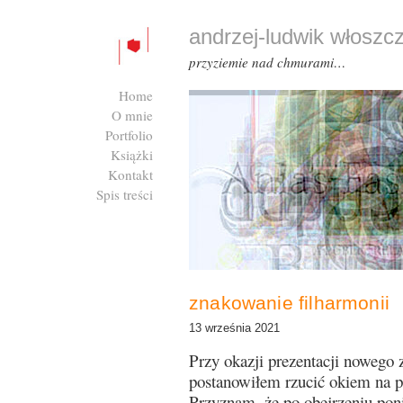
andrzej-ludwik włoszc
przyziemie nad chmurami…
Home
O mnie
Portfolio
Książki
Kontakt
Spis treści
Zaloguj się
znakowanie filharmonii
13 września 2021
Przy okazji prezentacji nowego 
postanowiłem rzucić okiem na po
Przyznam, że po obejrzeniu po