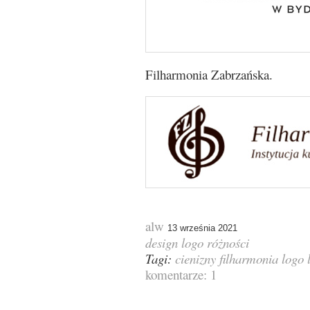
Filharmonia Zabrzańska.
alw
13 września 2021
design
logo
różności
Tagi:
cienizny
filharmonia
logo
komentarze: 1