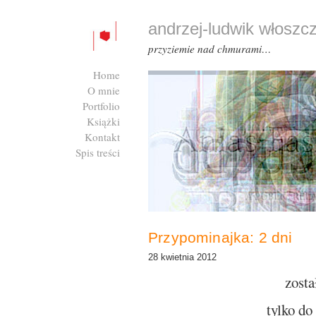
andrzej-ludwik włoszc
przyziemie nad chmurami…
Home
O mnie
Portfolio
Książki
Kontakt
Spis treści
Zaloguj się
Przypominajka: 2 dni
28 kwietnia 2012
zosta
tylko do