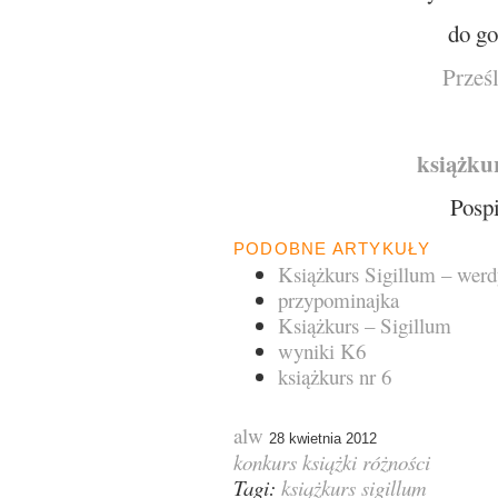
do go
Prześl
książkur
Pospi
PODOBNE ARTYKUŁY
Książkurs Sigillum – werd
przypominajka
Książkurs – Sigillum
wyniki K6
książkurs nr 6
alw
28 kwietnia 2012
konkurs
książki
różności
Tagi:
książkurs
sigillum